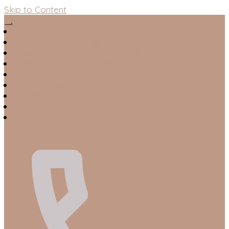
Skip to Content
Služby
2026 – Jesenné kurzy
Skupinové cvičenia – Prihlásenie
Individuálne terapie – prihlásenie
Cenník
Ako fungujeme
Kontakt