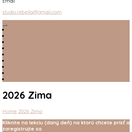
Email
studio.rebella@gmail.com
Služby
2026 – Jesenné kurzy
Skupinové cvičenia – Prihlásenie
Individuálne terapie – prihlásenie
Cenník
Ako fungujeme
Kontakt
2026 Zima
Home
2026 Zima
Kliknite na lekciu (daný deň) na ktorú chcete prísť a
zaregistrujte sa.