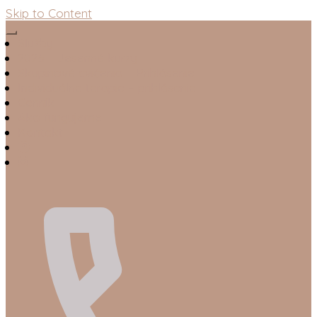
Skip to Content
Služby
2026 – Jesenné kurzy
Skupinové cvičenia – Prihlásenie
Individuálne terapie – prihlásenie
Cenník
Ako fungujeme
Kontakt