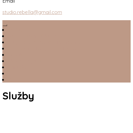
Email
studio.rebella@gmail.com
Služby
2026 – Jesenné kurzy
Skupinové cvičenia – Prihlásenie
Individuálne terapie – prihlásenie
Cenník
Ako fungujeme
Kontakt
Služby